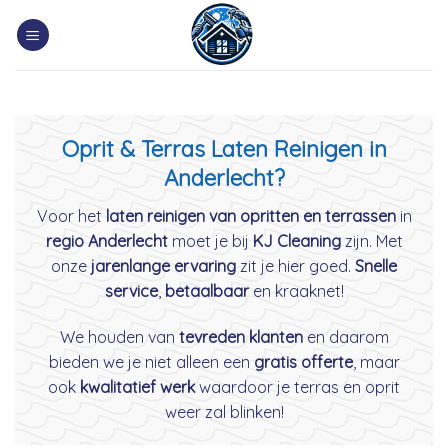
Skip
to
content
Oprit & Terras Laten Reinigen in
Anderlecht?
Voor het
laten reinigen van opritten en terrassen
in
regio Anderlecht
moet je bij
KJ Cleaning
zijn. Met
onze
jarenlange ervaring
zit je hier goed.
Snelle
service
,
betaalbaar
en kraaknet!
We houden van
tevreden klanten
en daarom
bieden we je niet alleen een
gratis offerte
, maar
ook
kwalitatief werk
waardoor je terras en oprit
weer zal blinken!