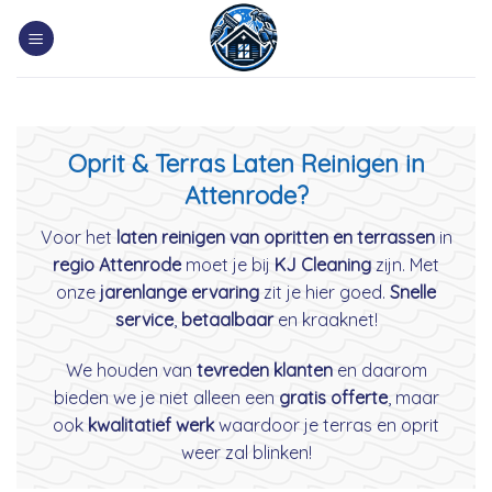
Skip
to
content
Oprit & Terras Laten Reinigen in
Attenrode?
Voor het
laten reinigen van opritten en terrassen
in
regio Attenrode
moet je bij
KJ Cleaning
zijn. Met
onze
jarenlange ervaring
zit je hier goed.
Snelle
service
,
betaalbaar
en kraaknet!
We houden van
tevreden klanten
en daarom
bieden we je niet alleen een
gratis offerte
, maar
ook
kwalitatief werk
waardoor je terras en oprit
weer zal blinken!