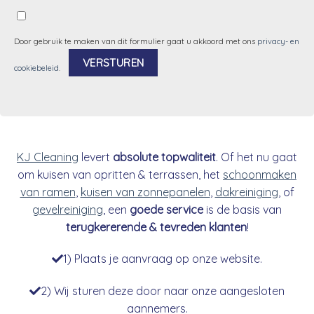
Door gebruik te maken van dit formulier gaat u akkoord met ons
privacy- en
cookiebeleid
.
Alternative:
KJ Cleaning
levert
absolute topwaliteit
. Of het nu gaat
om kuisen van opritten & terrassen, het
schoonmaken
van ramen
,
kuisen van zonnepanelen
,
dakreiniging
, of
gevelreiniging
, een
goede service
is de basis van
terugkererende & tevreden klanten
!
1) Plaats je aanvraag op onze website.
2) Wij sturen deze door naar onze aangesloten
aannemers.