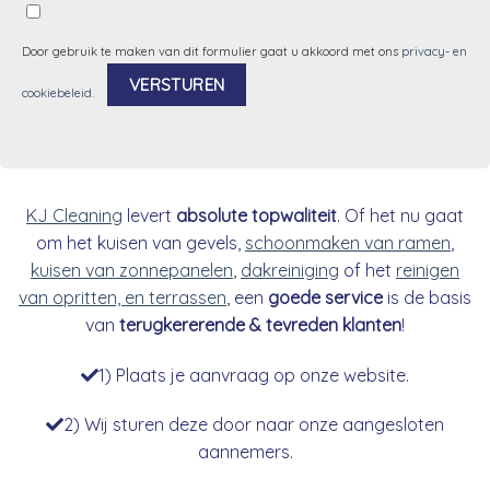
Door gebruik te maken van dit formulier gaat u akkoord met ons
privacy- en
cookiebeleid
.
Alternative:
KJ Cleaning
levert
absolute topwaliteit
. Of het nu gaat
om het kuisen van gevels,
schoonmaken van ramen
,
kuisen van zonnepanelen
,
dakreiniging
of het
reinigen
van opritten, en terrassen
, een
goede service
is de basis
van
terugkererende & tevreden klanten
!
1) Plaats je aanvraag op onze website.
2) Wij sturen deze door naar onze aangesloten
aannemers.