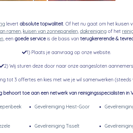
ing
levert
absolute topwaliteit
. Of het nu gaat om het kuisen v
an ramen
,
kuisen van zonnepanelen
,
dakreiniging
of het
reini
en
, een
goede service
is de basis van
terugkererende & tevre
1) Plaats je aanvraag op onze website.
2) Wij sturen deze door naar onze aangesloten aannemers
g tot 3 offertes en kies met wie je wil samenwerken (steeds vr
g behoort toe aan een netwerk van reinigingsspecialisten in 
Diepenbeek
Gevelreiniging Heist-Goor
Gevelreinig
ezele
Gevelreiniging Tisselt
Gevelreinigin