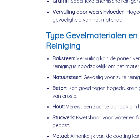
Graffiti:
Specifieke chemische reinigers
Vervuiling door weersinvloeden:
Hogedr
gevoeligheid van het materiaal.
Type Gevelmaterialen en 
Reiniging
Baksteen:
Vervuiling kan de poriën ve
reiniging is noodzakelijk om het mater
Natuursteen:
Gevoelig voor zure reini
Beton:
Kan goed tegen hogedrukreini
van erosie.
Hout:
Vereist een zachte aanpak om h
Stucwerk:
Kwetsbaar voor water en fys
gepast.
Metaal:
Afhankelijk van de coating kan