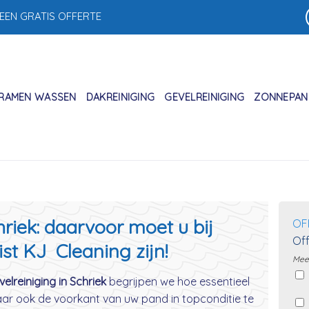
 EEN GRATIS OFFERTE
RAMEN WASSEN
DAKREINIGING
GEVELREINIGING
ZONNEPANE
hriek: daarvoor moet u bij
OF
Off
ist KJ Cleaning zijn!
Meer
elreiniging in Schriek
begrijpen we hoe essentieel
aar ook de voorkant van uw pand in topconditie te