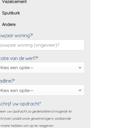
Vezelcement
Spuitkurk
Andere
uwjaar woning?*
atie van de werf?*
dline?*
chrijf uw opdracht*
eer uw opdracht zo gedetailleerd mogelijk te
hrijven zodat onze gevelreinigers voldoende
rmatie hebben om op te reageren.