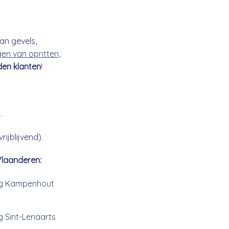
an gevels,
gen van opritten,
den klanten
!
.
ijblijvend).
Vlaanderen:
ing Kampenhout
g Sint-Lenaarts