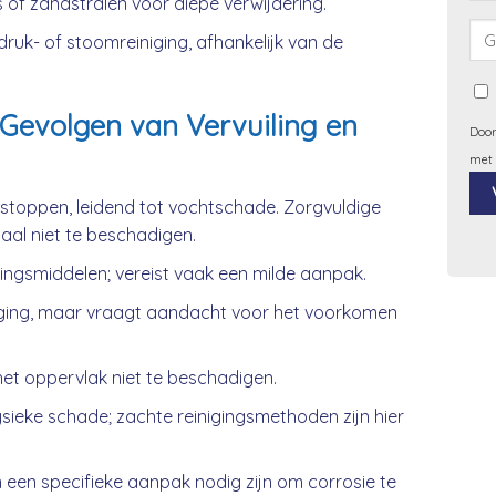
 of zandstralen voor diepe verwijdering.
uk- of stoomreiniging, afhankelijk van de
Gevolgen van Vervuiling en
Door
met
rstoppen, leidend tot vochtschade. Zorgvuldige
iaal niet te beschadigen.
Alt
gingsmiddelen; vereist vaak een milde aanpak.
ging, maar vraagt aandacht voor het voorkomen
et oppervlak niet te beschadigen.
ieke schade; zachte reinigingsmethoden zijn hier
 een specifieke aanpak nodig zijn om corrosie te