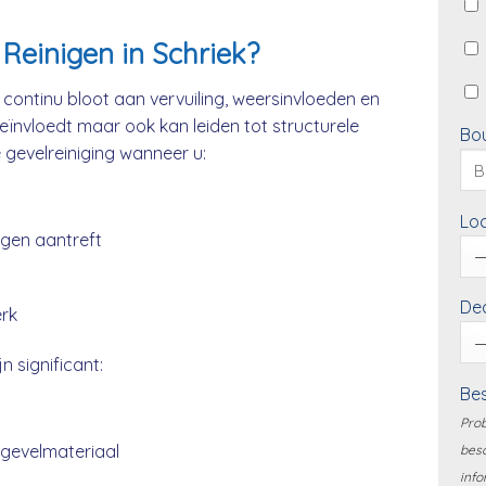
Reinigen in Schriek?
continu bloot aan vervuiling, weersinvloeden en
beïnvloedt maar ook kan leiden tot structurele
Bo
e gevelreiniging wanneer u:
Loc
ngen aantreft
Dea
erk
n significant:
Bes
Prob
 gevelmateriaal
besc
info