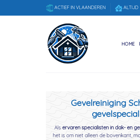
Skip
ACTIEF IN VLAANDEREN
ALTIJD
to
content
HOME
Gevelreiniging Sc
gevelspecial
Als
ervaren specialisten in dak- en gev
het is om niet alleen de bovenkant, m