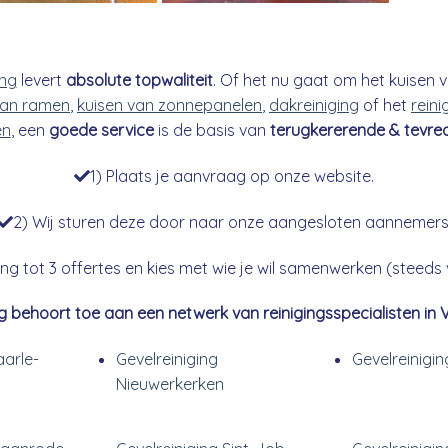
ing
levert
absolute topwaliteit
. Of het nu gaat om het kuisen v
an ramen
,
kuisen van zonnepanelen
,
dakreiniging
of het
reini
en
, een
goede service
is de basis van
terugkererende & tevre
1) Plaats je aanvraag op onze website.
2) Wij sturen deze door naar onze aangesloten aannemers
g tot 3 offertes en kies met wie je wil samenwerken (steeds vr
g behoort toe aan een netwerk van reinigingsspecialisten in 
aarle-
Gevelreiniging
Gevelreinigi
Nieuwerkerken