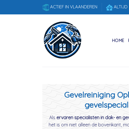
Skip
ACTIEF IN VLAANDEREN
ALTIJD
to
content
HOME
Gevelreiniging Opl
gevelspecial
Als
ervaren specialisten in dak- en gev
het is om niet alleen de bovenkant, m