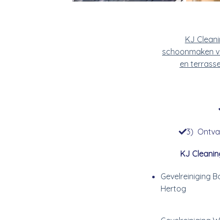
KJ Clean
schoonmaken v
en terrass
3) Ontvan
KJ Cleanin
Gevelreiniging B
Hertog