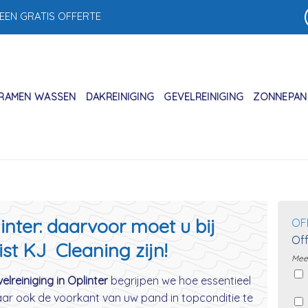
 EEN GRATIS OFFERTE
RAMEN WASSEN
DAKREINIGING
GEVELREINIGING
ZONNEPANE
inter: daarvoor moet u bij
OF
Off
ist KJ Cleaning zijn!
Meer
elreiniging in Oplinter
begrijpen we hoe essentieel
aar ook de voorkant van uw pand in topconditie te