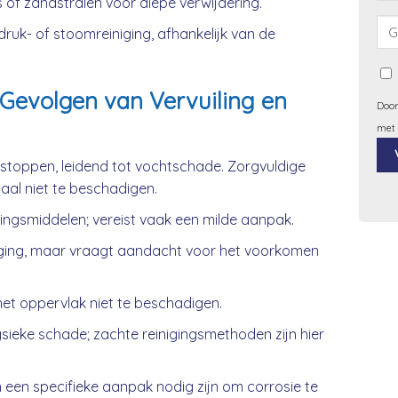
 of zandstralen voor diepe verwijdering.
uk- of stoomreiniging, afhankelijk van de
Gevolgen van Vervuiling en
Door
met
rstoppen, leidend tot vochtschade. Zorgvuldige
iaal niet te beschadigen.
Alt
gingsmiddelen; vereist vaak een milde aanpak.
ging, maar vraagt aandacht voor het voorkomen
et oppervlak niet te beschadigen.
ieke schade; zachte reinigingsmethoden zijn hier
 een specifieke aanpak nodig zijn om corrosie te