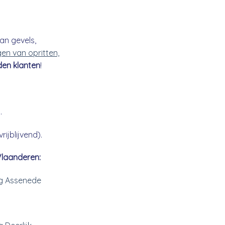
an gevels,
gen van opritten,
den klanten
!
.
ijblijvend).
Vlaanderen:
ng Assenede