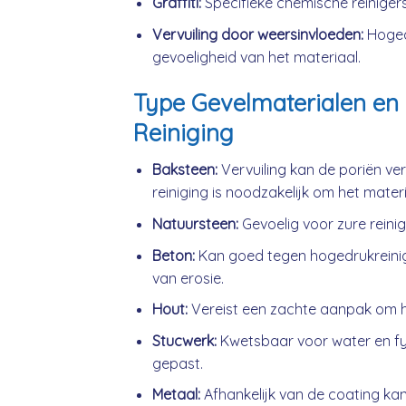
Graffiti:
Specifieke chemische reinigers
Vervuiling door weersinvloeden:
Hogedr
gevoeligheid van het materiaal.
Type Gevelmaterialen en 
Reiniging
Baksteen:
Vervuiling kan de poriën ve
reiniging is noodzakelijk om het mater
Natuursteen:
Gevoelig voor zure reini
Beton:
Kan goed tegen hogedrukreini
van erosie.
Hout:
Vereist een zachte aanpak om h
Stucwerk:
Kwetsbaar voor water en fys
gepast.
Metaal:
Afhankelijk van de coating kan