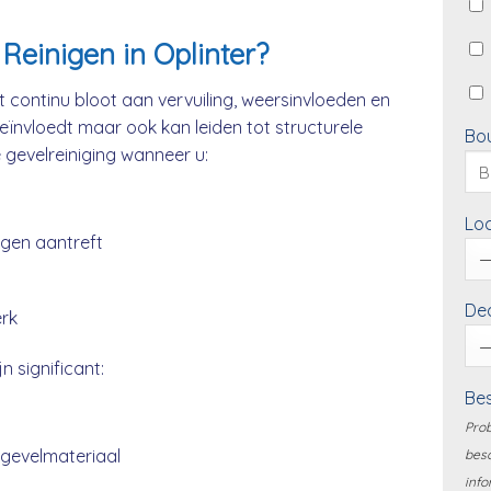
einigen in Oplinter?
 continu bloot aan vervuiling, weersinvloeden en
beïnvloedt maar ook kan leiden tot structurele
Bo
e gevelreiniging wanneer u:
Loc
ngen aantreft
Dea
erk
n significant:
Bes
Prob
 gevelmateriaal
besc
info