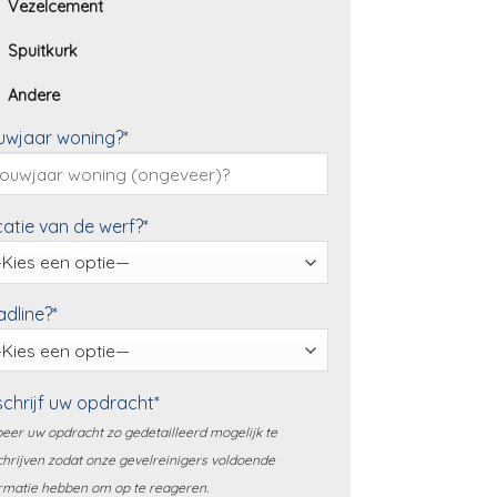
Vezelcement
Spuitkurk
Andere
uwjaar woning?*
atie van de werf?*
dline?*
chrijf uw opdracht*
eer uw opdracht zo gedetailleerd mogelijk te
hrijven zodat onze gevelreinigers voldoende
rmatie hebben om op te reageren.