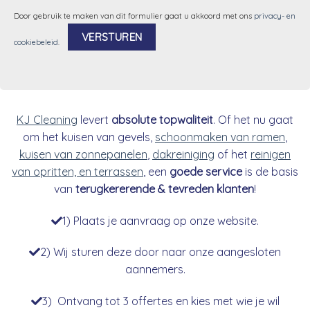
Door gebruik te maken van dit formulier gaat u akkoord met ons
privacy- en
cookiebeleid
.
Alternative:
KJ Cleaning
levert
absolute topwaliteit
. Of het nu gaat
om het kuisen van gevels,
schoonmaken van ramen
,
kuisen van zonnepanelen
,
dakreiniging
of het
reinigen
van opritten, en terrassen
, een
goede service
is de basis
van
terugkererende & tevreden klanten
!
1) Plaats je aanvraag op onze website.
2) Wij sturen deze door naar onze aangesloten
aannemers.
3) Ontvang tot 3 offertes en kies met wie je wil