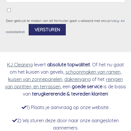
Door gebruik te maken van dit formulier gaat u akkoord met ons
privacy- en
cookiebeleid
.
Alternative:
KJ Cleaning
levert
absolute topwaliteit
. Of het nu gaat
om het kuisen van gevels,
schoonmaken van ramen
,
kuisen van zonnepanelen
,
dakreiniging
of het
reinigen
van opritten, en terrassen
, een
goede service
is de basis
van
terugkererende & tevreden klanten
!
1) Plaats je aanvraag op onze website.
2) Wij sturen deze door naar onze aangesloten
aannemers.