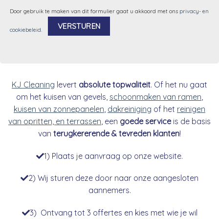
Door gebruik te maken van dit formulier gaat u akkoord met ons
privacy- en
cookiebeleid
.
Alternative:
KJ Cleaning
levert
absolute topwaliteit
. Of het nu gaat
om het kuisen van gevels,
schoonmaken van ramen
,
kuisen van zonnepanelen
,
dakreiniging
of het
reinigen
van opritten, en terrassen
, een
goede service
is de basis
van
terugkererende & tevreden klanten
!
1) Plaats je aanvraag op onze website.
2) Wij sturen deze door naar onze aangesloten
aannemers.
3) Ontvang tot 3 offertes en kies met wie je wil