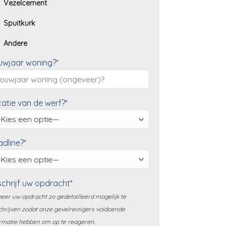
Vezelcement
Spuitkurk
Andere
uwjaar woning?*
atie van de werf?*
dline?*
chrijf uw opdracht*
eer uw opdracht zo gedetailleerd mogelijk te
hrijven zodat onze gevelreinigers voldoende
rmatie hebben om op te reageren.