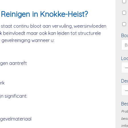
Reinigen in Knokke-Heist?
staat continu bloot aan vervuiling, weersinvloeden
ek beïnvloedt maar ook kan leiden tot structurele
Bo
e gevelreiniging wanneer u:
Loc
ngen aantreft
Dea
erk
n significant:
Bes
Prob
 gevelmateriaal
besc
info