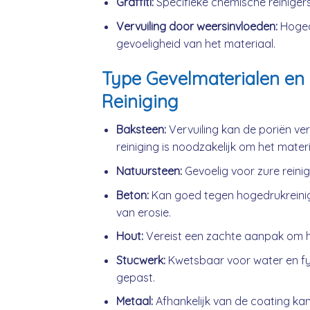
Graffiti:
Specifieke chemische reinigers
Vervuiling door weersinvloeden:
Hogedr
gevoeligheid van het materiaal.
Type Gevelmaterialen en 
Reiniging
Baksteen:
Vervuiling kan de poriën ve
reiniging is noodzakelijk om het mater
Natuursteen:
Gevoelig voor zure reini
Beton:
Kan goed tegen hogedrukreini
van erosie.
Hout:
Vereist een zachte aanpak om h
Stucwerk:
Kwetsbaar voor water en fys
gepast.
Metaal:
Afhankelijk van de coating kan