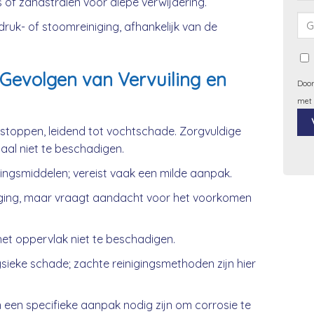
 of zandstralen voor diepe verwijdering.
uk- of stoomreiniging, afhankelijk van de
Gevolgen van Vervuiling en
Door
met
rstoppen, leidend tot vochtschade. Zorgvuldige
iaal niet te beschadigen.
Alt
gingsmiddelen; vereist vaak een milde aanpak.
ging, maar vraagt aandacht voor het voorkomen
et oppervlak niet te beschadigen.
ieke schade; zachte reinigingsmethoden zijn hier
 een specifieke aanpak nodig zijn om corrosie te