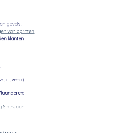
an gevels,
gen van opritten,
den klanten
!
.
ijblijvend).
Vlaanderen:
g Sint-Job-