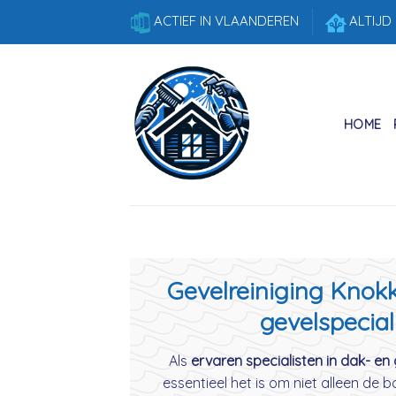
Skip
ACTIEF IN VLAANDEREN
ALTIJD
to
content
HOME
Gevelreiniging Knokk
gevelspecial
Als
ervaren specialisten in dak- en 
essentieel het is om niet alleen de