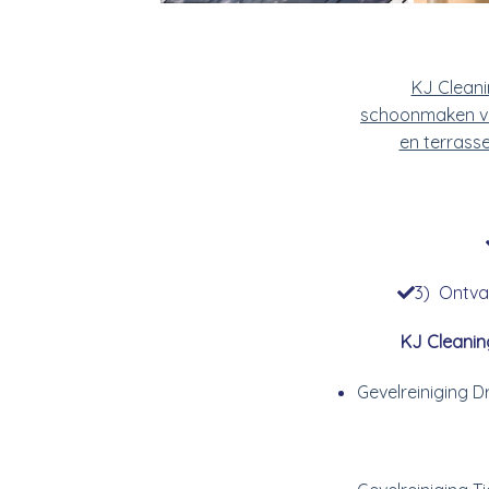
KJ Clean
schoonmaken v
en terrass
3) Ontvan
KJ Cleanin
Gevelreiniging 