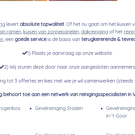
ing
levert
absolute topwaliteit
. Of het nu gaat om het kuisen v
an ramen
,
kuisen van zonnepanelen
,
dakreiniging
of het
reini
en
, een
goede service
is de basis van
terugkererende & tevre
1) Plaats je aanvraag op onze website.
2) Wij sturen deze door naar onze aangesloten aannemers
g tot 3 offertes en kies met wie je wil samenwerken (steeds vr
g behoort toe aan een netwerk van reinigingsspecialisten in 
Drogenbos
Gevelreiniging Staden
Gevelreinigin
in-’t-Goor