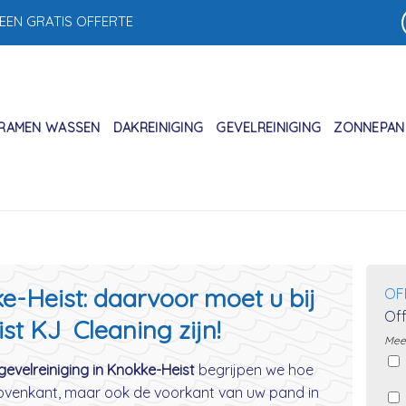
 EEN GRATIS OFFERTE
RAMEN WASSEN
DAKREINIGING
GEVELREINIGING
ZONNEPANE
e-Heist: daarvoor moet u bij
OF
Off
ist KJ Cleaning zijn!
Meer
gevelreiniging in Knokke-Heist
begrijpen we hoe
 bovenkant, maar ook de voorkant van uw pand in