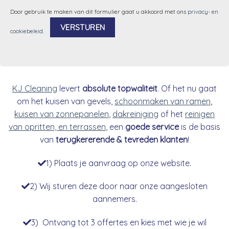
Door gebruik te maken van dit formulier gaat u akkoord met ons
privacy- en
cookiebeleid
.
Alternative:
KJ Cleaning
levert
absolute topwaliteit
. Of het nu gaat
om het kuisen van gevels,
schoonmaken van ramen
,
kuisen van zonnepanelen
,
dakreiniging
of het
reinigen
van opritten, en terrassen
, een
goede service
is de basis
van
terugkererende & tevreden klanten
!
1) Plaats je aanvraag op onze website.
2) Wij sturen deze door naar onze aangesloten
aannemers.
3) Ontvang tot 3 offertes en kies met wie je wil