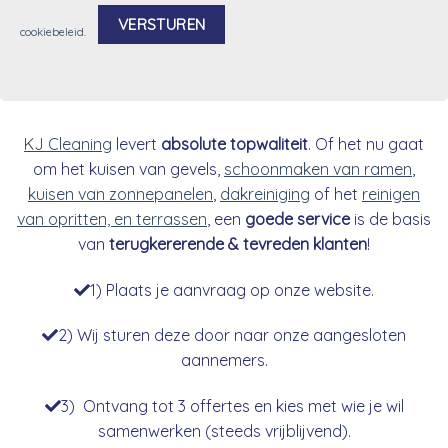
cookiebeleid
.
Alternative:
KJ Cleaning
levert
absolute topwaliteit
. Of het nu gaat
om het kuisen van gevels,
schoonmaken van ramen
,
kuisen van zonnepanelen
,
dakreiniging
of het
reinigen
van opritten, en terrassen
, een
goede service
is de basis
van
terugkererende & tevreden klanten
!
1) Plaats je aanvraag op onze website.
2) Wij sturen deze door naar onze aangesloten
aannemers.
3) Ontvang tot 3 offertes en kies met wie je wil
samenwerken (steeds vrijblijvend).