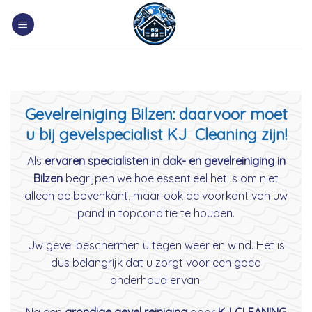
Skip
to
content
Gevelreiniging Bilzen: daarvoor moet
u bij gevelspecialist KJ Cleaning zijn!
Als
ervaren specialisten in dak- en gevelreiniging in
Bilzen
begrijpen we hoe essentieel het is om niet
alleen de bovenkant, maar ook de voorkant van uw
pand in topconditie te houden.
Uw gevel beschermen u tegen weer en wind. Het is
dus belangrijk dat u zorgt voor een goed
onderhoud ervan.
Na een
grondige gevel reiniging
door
KJ CLEANING