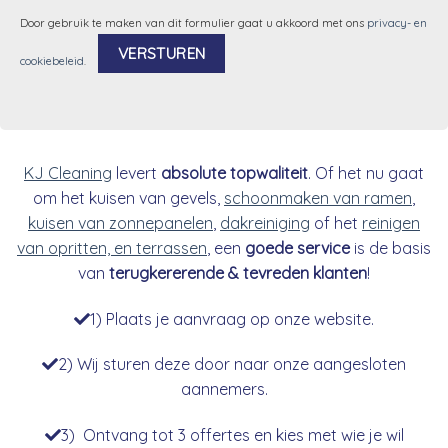
Door gebruik te maken van dit formulier gaat u akkoord met ons
privacy- en
cookiebeleid
.
Alternative:
KJ Cleaning
levert
absolute topwaliteit
. Of het nu gaat
om het kuisen van gevels,
schoonmaken van ramen
,
kuisen van zonnepanelen
,
dakreiniging
of het
reinigen
van opritten, en terrassen
, een
goede service
is de basis
van
terugkererende & tevreden klanten
!
1) Plaats je aanvraag op onze website.
2) Wij sturen deze door naar onze aangesloten
aannemers.
3) Ontvang tot 3 offertes en kies met wie je wil