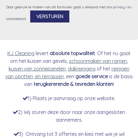
Door gebruik te maken van dit formulier gaat u akkoord met ons
privacy- en
cookiebeleid
.
Alternative:
KJ Cleaning
levert
absolute topwaliteit
. Of het nu gaat
om het kuisen van gevels,
schoonmaken van ramen
,
kuisen van zonnepanelen
,
dakreiniging
of het
reinigen
van opritten, en terrassen
, een
goede service
is de basis
van
terugkererende & tevreden klanten
!
1) Plaats je aanvraag op onze website.
2) Wij sturen deze door naar onze aangesloten
aannemers.
3) Ontvang tot 3 offertes en kies met wie je wil