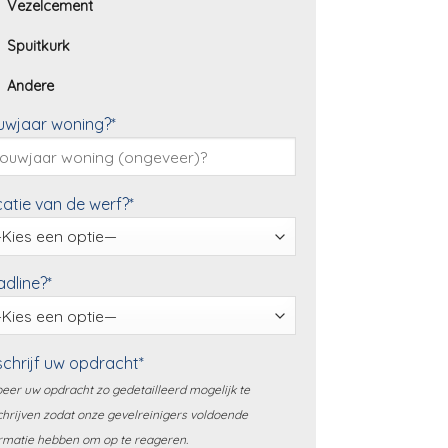
Vezelcement
Spuitkurk
Andere
uwjaar woning?*
atie van de werf?*
dline?*
chrijf uw opdracht*
eer uw opdracht zo gedetailleerd mogelijk te
hrijven zodat onze gevelreinigers voldoende
rmatie hebben om op te reageren.