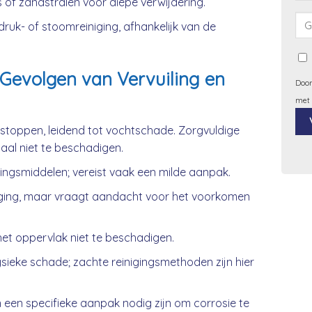
 of zandstralen voor diepe verwijdering.
uk- of stoomreiniging, afhankelijk van de
Gevolgen van Vervuiling en
Door
met
rstoppen, leidend tot vochtschade. Zorgvuldige
iaal niet te beschadigen.
Alt
gingsmiddelen; vereist vaak een milde aanpak.
ging, maar vraagt aandacht voor het voorkomen
et oppervlak niet te beschadigen.
ieke schade; zachte reinigingsmethoden zijn hier
 een specifieke aanpak nodig zijn om corrosie te