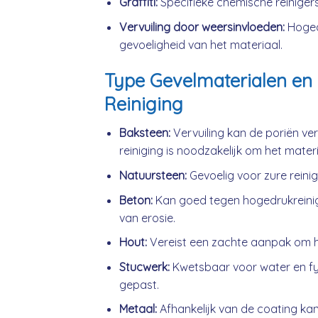
Graffiti:
Specifieke chemische reinigers
Vervuiling door weersinvloeden:
Hogedr
gevoeligheid van het materiaal.
Type Gevelmaterialen en 
Reiniging
Baksteen:
Vervuiling kan de poriën ve
reiniging is noodzakelijk om het mater
Natuursteen:
Gevoelig voor zure reini
Beton:
Kan goed tegen hogedrukreini
van erosie.
Hout:
Vereist een zachte aanpak om h
Stucwerk:
Kwetsbaar voor water en fys
gepast.
Metaal:
Afhankelijk van de coating kan