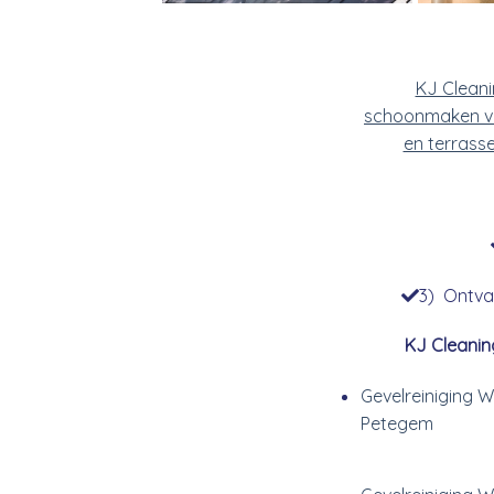
KJ Clean
schoonmaken v
en terrass
3) Ontvan
KJ Cleanin
Gevelreiniging 
Petegem