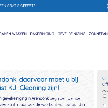
 EEN GRATIS OFFERTE
RAMEN WASSEN
DAKREINIGING
GEVELREINIGING
ZONNEPANE
ndonk: daarvoor moet u bij
OF
Off
ist KJ Cleaning zijn!
Meer
n gevelreiniging in Arendonk
begrijpen we hoe
 bovenkant, maar ook de voorkant van uw pand in