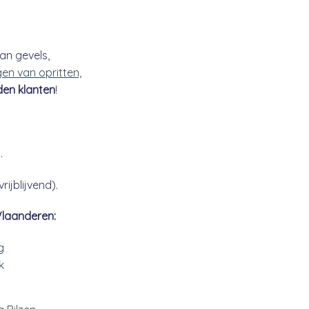
an gevels,
gen van opritten,
den klanten
!
.
ijblijvend).
Vlaanderen:
g
k