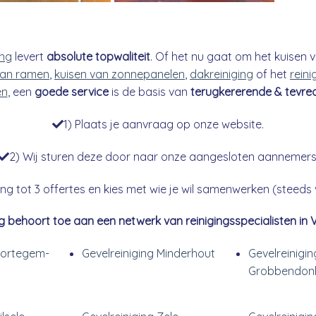
ing
levert
absolute topwaliteit
. Of het nu gaat om het kuisen v
an ramen
,
kuisen van zonnepanelen
,
dakreiniging
of het
reini
en
, een
goede service
is de basis van
terugkererende & tevre
1) Plaats je aanvraag op onze website.
2) Wij sturen deze door naar onze aangesloten aannemers
g tot 3 offertes en kies met wie je wil samenwerken (steeds vr
g behoort toe aan een netwerk van reinigingsspecialisten in 
Wortegem-
Gevelreiniging Minderhout
Gevelreinigin
Grobbendon