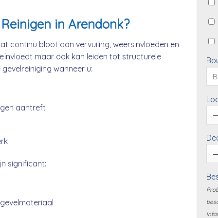
Reinigen in Arendonk?
t continu bloot aan vervuiling, weersinvloeden en
beïnvloedt maar ook kan leiden tot structurele
Bo
e gevelreiniging wanneer u:
Loc
ngen aantreft
Dea
erk
n significant:
Bes
Prob
 gevelmateriaal
besc
info