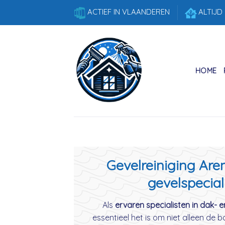
Skip
ACTIEF IN VLAANDEREN
ALTIJD
to
content
HOME
Gevelreiniging Are
gevelspecial
Als
ervaren specialisten in dak- e
essentieel het is om niet alleen de