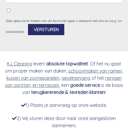
Door gebruik te maken van dit formulier gaat u akkoord met ons
privacy- en
cookiebeleid
.
Alternative:
KJ Cleaning
levert
absolute topwaliteit
. Of het nu gaat
om proper maken van daken,
schoonmaken van ramen
,
kuisen van zonnepanelen
,
gevelreiniging
of het
reinigen
van opritten, en terrassen
, een
goede service
is de basis
van
terugkererende & tevreden klanten
!
1) Plaats je aanvraag op onze website.
2) Wij sturen deze door naar onze aangesloten
aannemers.