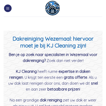
Skip
to
content
Dakreiniging Wezemaal: hiervoor
moet je bij KJ Cleaning zijn!
Ben je op zoek naar specialisten in Wezemaal voor
dakreiniging?
Zoek dan niet verder!
KJ Cleaning
heeft ruime
expertise in daken
reinigen
. U krijgt ten eerste een
gratis offerte
. Als u
uw dak laat reinigen door ons, dan doen we dit
snel
en aan zeer
betaalbare prijzen
!
Na een grondige
dak reiniging
ziet uw dak er weer
als nieuw uit. U zal het verschil meteen merken.