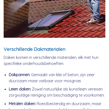
Verschillende Dakmaterialen
Daken komen in verschillende materialen, elk met hun
specifieke onderhoudsbehoeften:
Dakpannen:
Gemaakt van klei of beton, zijn zeer
duurzaam maar vatbaar voor mosgroei.
Leien daken:
Zowel natuurlijke als kunstleien vereisen
zorgvuldige reiniging om beschadiging te voorkomen.
Metalen daken:
Roestbestendig en duurzaam, maar