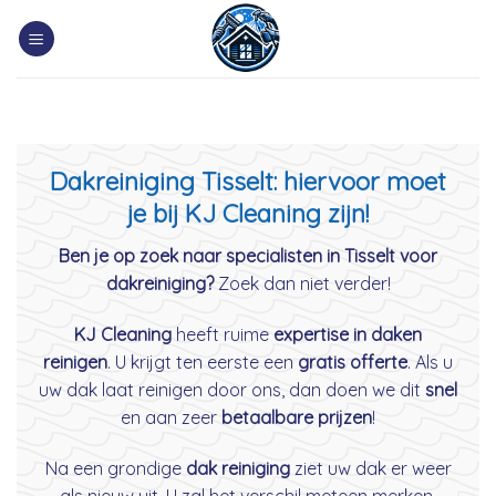
Skip
to
content
Dakreiniging Tisselt: hiervoor moet
je bij KJ Cleaning zijn!
Ben je op zoek naar specialisten in Tisselt voor
dakreiniging?
Zoek dan niet verder!
KJ Cleaning
heeft ruime
expertise in daken
reinigen
. U krijgt ten eerste een
gratis offerte
. Als u
uw dak laat reinigen door ons, dan doen we dit
snel
en aan zeer
betaalbare prijzen
!
Na een grondige
dak reiniging
ziet uw dak er weer
als nieuw uit. U zal het verschil meteen merken.