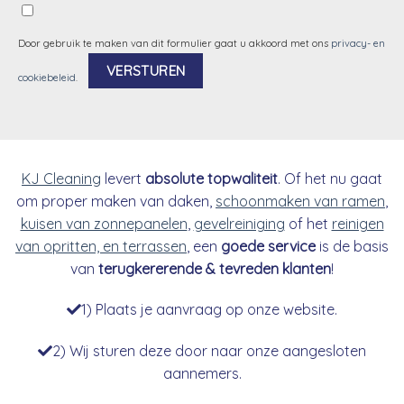
Door gebruik te maken van dit formulier gaat u akkoord met ons
privacy- en
cookiebeleid
.
Alternative:
KJ Cleaning
levert
absolute topwaliteit
. Of het nu gaat
om proper maken van daken,
schoonmaken van ramen
,
kuisen van zonnepanelen
,
gevelreiniging
of het
reinigen
van opritten, en terrassen
, een
goede service
is de basis
van
terugkererende & tevreden klanten
!
1) Plaats je aanvraag op onze website.
2) Wij sturen deze door naar onze aangesloten
aannemers.