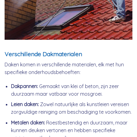
Verschillende Dakmaterialen
Daken komen in verschillende materialen, elk met hun
specifieke onderhoudsbehoeften:
Dakpannen:
Gemaakt van klei of beton, zijn zeer
duurzaam maar vatbaar voor mosgroei.
Leien daken:
Zowel natuurlijke als kunstleien vereisen
zorgvuldige reiniging om beschadiging te voorkomen.
Metalen daken:
Roestbestendig en duurzaam, maar
kunnen deuken vertonen en hebben specifieke