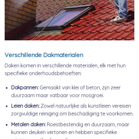
Verschillende Dakmaterialen
Daken komen in verschillende materialen, elk met hun
specifieke onderhoudsbehoeften:
Dakpannen:
Gemaakt van klei of beton, zijn zeer
duurzaam maar vatbaar voor mosgroei.
Leien daken:
Zowel natuurlijke als kunstleien vereisen
zorgvuldige reiniging om beschadiging te voorkomen.
Metalen daken:
Roestbestendig en duurzaam, maar
kunnen deuken vertonen en hebben specifieke