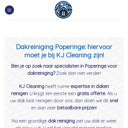
Skip
to
content
Dakreiniging Poperinge: hiervoor
moet je bij KJ Cleaning zijn!
Ben je op zoek naar specialisten in Poperinge voor
dakreiniging?
Zoek dan niet verder!
KJ Cleaning
heeft ruime
expertise in daken
reinigen
. U krijgt ten eerste een
gratis offerte
. Als u
uw dak laat reinigen door ons, dan doen we dit
snel
en aan zeer
betaalbare prijzen
!
Na een grondige
dak reiniging
ziet uw dak er weer
als nieuw uit. U zal het verschil meteen merken.