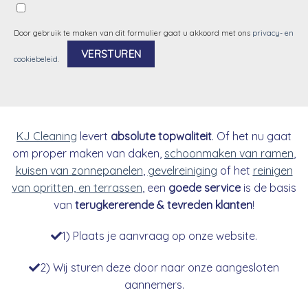
Door gebruik te maken van dit formulier gaat u akkoord met ons
privacy- en
cookiebeleid
.
Alternative:
KJ Cleaning
levert
absolute topwaliteit
. Of het nu gaat
om proper maken van daken,
schoonmaken van ramen
,
kuisen van zonnepanelen
,
gevelreiniging
of het
reinigen
van opritten, en terrassen
, een
goede service
is de basis
van
terugkererende & tevreden klanten
!
1) Plaats je aanvraag op onze website.
2) Wij sturen deze door naar onze aangesloten
aannemers.