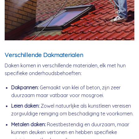
Verschillende Dakmaterialen
Daken komen in verschillende materialen, elk met hun
specifieke onderhoudsbehoeften:
Dakpannen:
Gemaakt van klei of beton, zijn zeer
duurzaam maar vatbaar voor mosgroei.
Leien daken:
Zowel natuurlijke als kunstleien vereisen
zorgvuldige reiniging om beschadiging te voorkomen.
Metalen daken:
Roestbestendig en duurzaam, maar
kunnen deuken vertonen en hebben specifieke