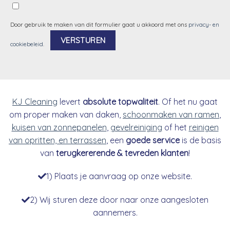
Door gebruik te maken van dit formulier gaat u akkoord met ons
privacy- en
cookiebeleid
.
Alternative:
KJ Cleaning
levert
absolute topwaliteit
. Of het nu gaat
om proper maken van daken,
schoonmaken van ramen
,
kuisen van zonnepanelen
,
gevelreiniging
of het
reinigen
van opritten, en terrassen
, een
goede service
is de basis
van
terugkererende & tevreden klanten
!
1) Plaats je aanvraag op onze website.
2) Wij sturen deze door naar onze aangesloten
aannemers.