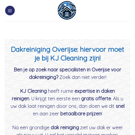
Skip
to
content
Dakreiniging Overijse: hiervoor moet
je bij KJ Cleaning zijn!
Ben je op zoek naar specialisten in Overijse voor
dakreiniging?
Zoek dan niet verder!
KJ Cleaning
heeft ruime
expertise in daken
reinigen
. U krijgt ten eerste een
gratis offerte
. Als u
uw dak laat reinigen door ons, dan doen we dit
snel
en aan zeer
betaalbare prijzen
!
Na een grondige
dak reiniging
ziet uw dak er weer
als nieuw uit. U zal het verschil meteen merken.