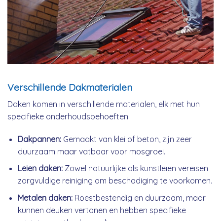
Verschillende Dakmaterialen
Daken komen in verschillende materialen, elk met hun
specifieke onderhoudsbehoeften:
Dakpannen:
Gemaakt van klei of beton, zijn zeer
duurzaam maar vatbaar voor mosgroei.
Leien daken:
Zowel natuurlijke als kunstleien vereisen
zorgvuldige reiniging om beschadiging te voorkomen.
Metalen daken:
Roestbestendig en duurzaam, maar
kunnen deuken vertonen en hebben specifieke