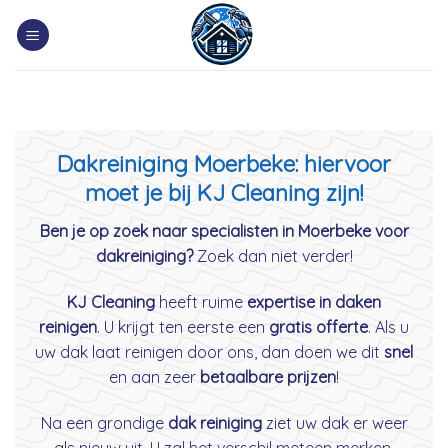
Skip
to
content
Dakreiniging Moerbeke: hiervoor
moet je bij KJ Cleaning zijn!
Ben je op zoek naar specialisten in Moerbeke voor
dakreiniging?
Zoek dan niet verder!
KJ Cleaning
heeft ruime
expertise in daken
reinigen
. U krijgt ten eerste een
gratis offerte
. Als u
uw dak laat reinigen door ons, dan doen we dit
snel
en aan zeer
betaalbare prijzen
!
Na een grondige
dak reiniging
ziet uw dak er weer
als nieuw uit. U zal het verschil meteen merken.