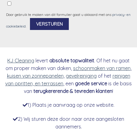
Door gebruik te maken van dit formulier gaat u akkoord met ons
privacy- en
cookiebeleid
.
Alternative:
KJ Cleaning
levert
absolute topwaliteit
. Of het nu gaat
om proper maken van daken,
schoonmaken van ramen
,
kuisen van zonnepanelen
,
gevelreiniging
of het
reinigen
van opritten, en terrassen
, een
goede service
is de basis
van
terugkererende & tevreden klanten
!
1) Plaats je aanvraag op onze website.
2) Wij sturen deze door naar onze aangesloten
aannemers.