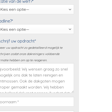
atie van de werf?*
dline?*
chrijf uw opdracht*
eer uw opdracht zo gedetailleerd mogelijk te
hrijven zodat onze dakreinigers voldoende
rmatie hebben om op te reageren.