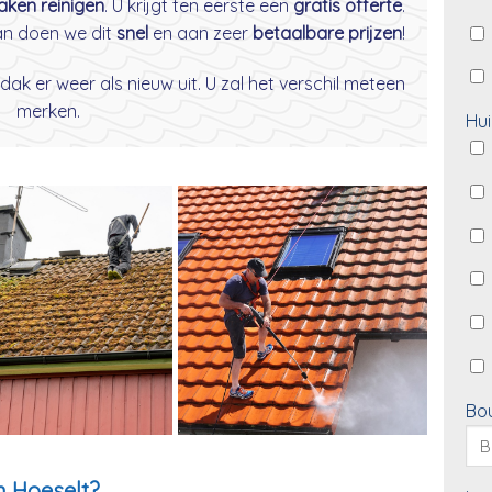
daken reinigen
. U krijgt ten eerste een
gratis offerte
.
dan doen we dit
snel
en aan zeer
betaalbare prijzen
!
dak er weer als nieuw uit. U zal het verschil meteen
merken.
Hui
Bo
n Hoeselt?