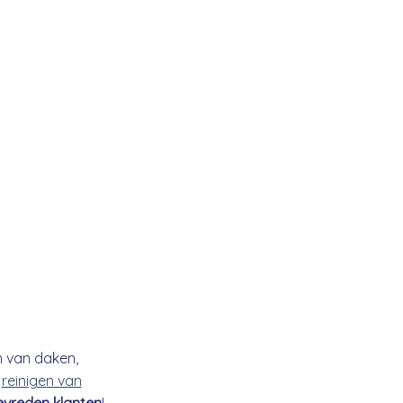
n van daken,
t
reinigen van