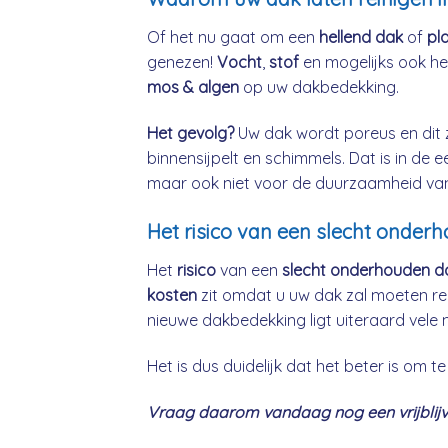
Of het nu gaat om een
hellend dak
of
pl
genezen!
Vocht
,
stof
en mogelijks ook h
mos & algen
op uw dakbedekking.
Het gevolg?
Uw dak wordt poreus en dit 
binnensijpelt en schimmels. Dat is in de 
maar ook niet voor de duurzaamheid va
Het risico van een slecht onder
Het
risico
van een
slecht onderhouden d
kosten
zit omdat u uw dak zal moeten re
nieuwe dakbedekking ligt uiteraard vele 
Het is dus duidelijk dat het beter is om
Vraag daarom vandaag nog een vrijblijve