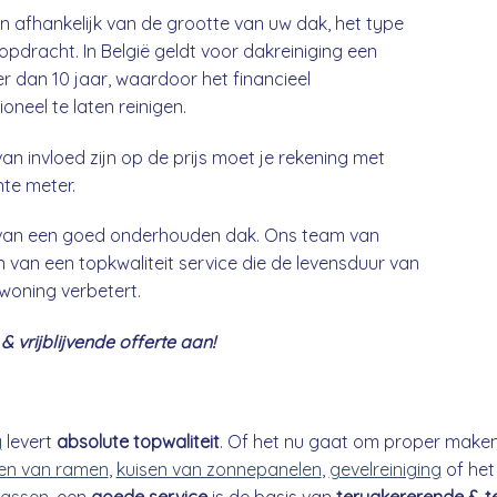
jn afhankelijk van de grootte van uw dak, het type
opdracht. In België geldt voor dakreiniging een
 dan 10 jaar, waardoor het financieel
neel te laten reinigen.
an invloed zijn op de prijs moet je rekening met
nte meter.
g van een goed onderhouden dak. Ons team van
 van een topkwaliteit service die de levensduur van
 woning verbetert.
 vrijblijvende offerte aan!
g
levert
absolute topwaliteit
. Of het nu gaat om proper make
n van ramen
,
kuisen van zonnepanelen
,
gevelreiniging
of he