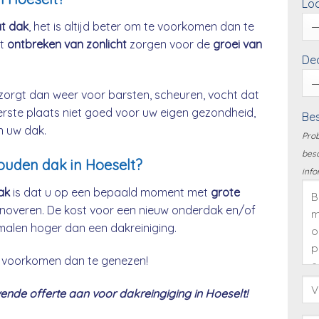
Loc
at dak
, het is altijd beter om te voorkomen dan te
et
ontbreken van zonlicht
zorgen voor de
groei van
Dea
zorgt dan weer voor barsten, scheuren, vocht dat
eerste plaats niet goed voor uw eigen gezondheid,
Bes
n uw dak.
Prob
besc
houden dak in Hoeselt?
info
ak
is dat u op een bepaald moment met
grote
noveren. De kost voor een nieuw onderdak en/of
malen hoger dan een dakreiniging.
 te voorkomen dan te genezen!
nde offerte aan voor dakreingiging in Hoeselt!