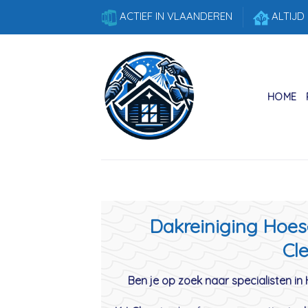
Skip
ACTIEF IN VLAANDEREN
ALTIJD
to
content
HOME
Dakreiniging Hoese
Cle
Ben je op zoek naar specialisten in