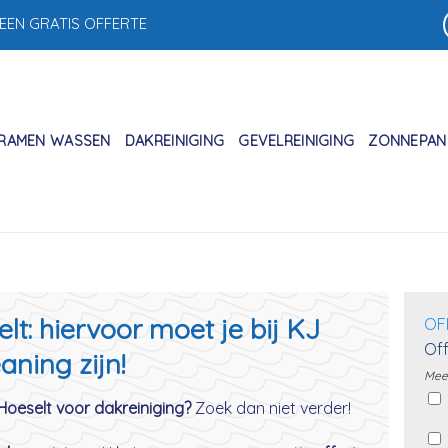
 EEN GRATIS OFFERTE
RAMEN WASSEN
DAKREINIGING
GEVELREINIGING
ZONNEPANE
lt: hiervoor moet je bij KJ
OF
Off
aning zijn!
Meer
 Hoeselt voor dakreiniging?
Zoek dan niet verder!