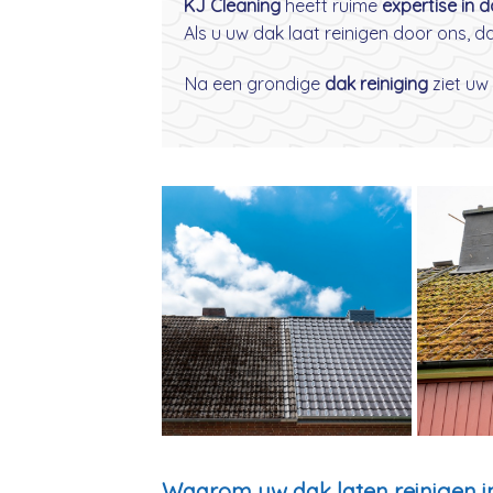
KJ Cleaning
heeft ruime
expertise in 
Als u uw dak laat reinigen door ons, 
Na een grondige
dak reiniging
ziet uw 
Waarom uw dak laten reinigen i