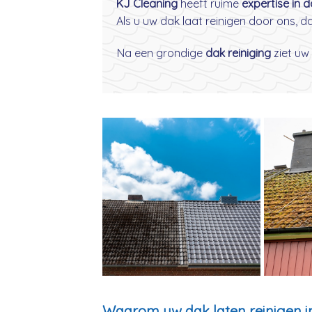
KJ Cleaning
heeft ruime
expertise in 
Als u uw dak laat reinigen door ons, 
Na een grondige
dak reiniging
ziet uw 
Waarom uw dak laten reinigen in