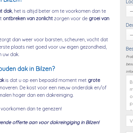
Loc
at dak
, het is altijd beter om te voorkomen dan te
et
ontbreken van zonlicht
zorgen voor de
groei van
Dea
zorgt dan weer voor barsten, scheuren, vocht dat
eerste plaats niet goed voor uw eigen gezondheid,
Bes
n uw dak.
Prob
besc
ouden dak in Bilzen?
info
ak
is dat u op een bepaald moment met
grote
noveren. De kost voor een nieuw onderdak en/of
malen hoger dan een dakreiniging.
 te voorkomen dan te genezen!
nde offerte aan voor dakreingiging in Bilzen!