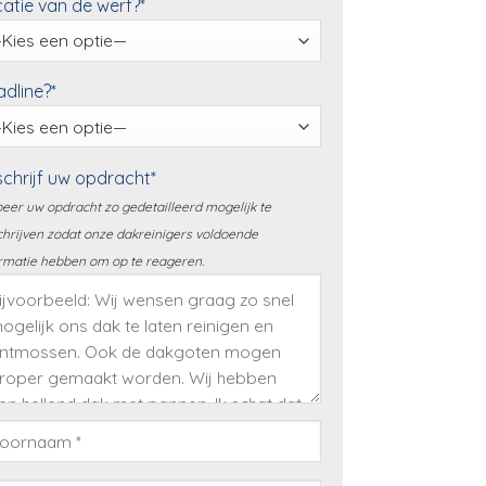
atie van de werf?*
dline?*
chrijf uw opdracht*
eer uw opdracht zo gedetailleerd mogelijk te
hrijven zodat onze dakreinigers voldoende
rmatie hebben om op te reageren.