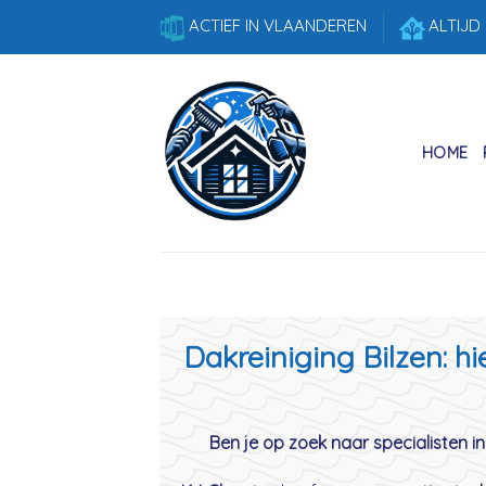
Skip
ACTIEF IN VLAANDEREN
ALTIJD
to
content
HOME
Dakreiniging Bilzen: h
Ben je op zoek naar specialisten in