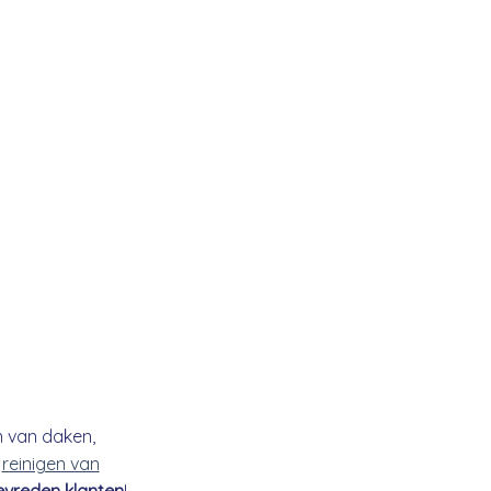
n van daken,
t
reinigen van