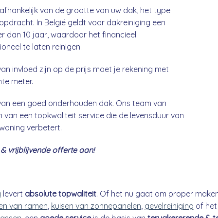
 afhankelijk van de grootte van uw dak, het type
opdracht. In België geldt voor dakreiniging een
 dan 10 jaar, waardoor het financieel
neel te laten reinigen.
an invloed zijn op de prijs moet je rekening met
nte meter.
g van een goed onderhouden dak. Ons team van
 van een topkwaliteit service die de levensduur van
 woning verbetert.
 vrijblijvende offerte aan!
g
levert
absolute topwaliteit
. Of het nu gaat om proper make
n van ramen
,
kuisen van zonnepanelen
,
gevelreiniging
of he