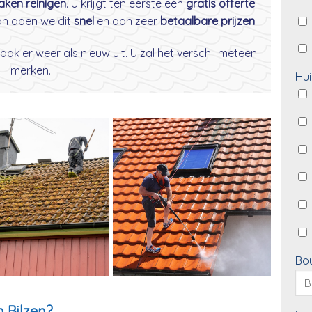
daken reinigen
. U krijgt ten eerste een
gratis offerte
.
dan doen we dit
snel
en aan zeer
betaalbare prijzen
!
dak er weer als nieuw uit. U zal het verschil meteen
merken.
Hui
Bo
 Bilzen?