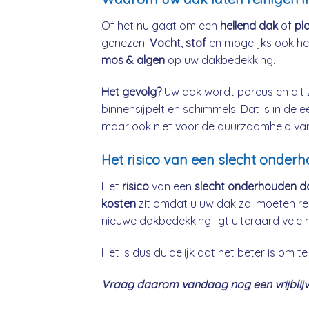
Of het nu gaat om een
hellend dak
of
pl
genezen!
Vocht
,
stof
en mogelijks ook h
mos & algen
op uw dakbedekking.
Het gevolg?
Uw dak wordt poreus en dit 
binnensijpelt en schimmels. Dat is in de 
maar ook niet voor de duurzaamheid va
Het risico van een slecht onderh
Het
risico
van een
slecht onderhouden d
kosten
zit omdat u uw dak zal moeten re
nieuwe dakbedekking ligt uiteraard vele 
Het is dus duidelijk dat het beter is om
Vraag daarom vandaag nog een vrijblijve