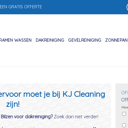
 EEN GRATIS OFFERTE
RAMEN WASSEN
DAKREINIGING
GEVELREINIGING
ZONNEPANE
iervoor moet je bij KJ Cleaning
OF
Off
zijn!
Meer
 Bilzen voor dakreiniging?
Zoek dan niet verder!