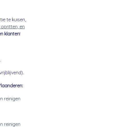
ie te kuisen,
 opritten, en
n klanten
!
.
ijblijvend).
Vlaanderen:
n reinigen
n reinigen