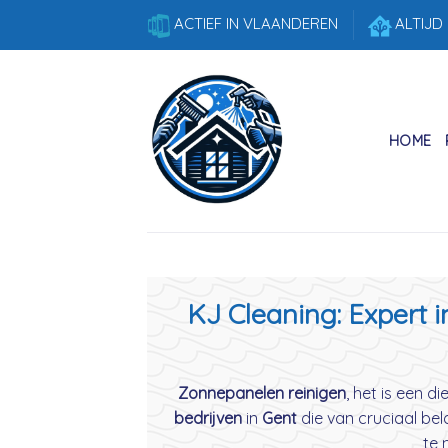
Skip
ACTIEF IN VLAANDEREN
ALTIJD
to
content
HOME
KJ Cleaning: Expert 
Zonnepanelen reinigen
, het is een d
bedrijven
in
Gent
die van cruciaal bela
te 