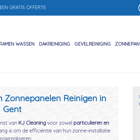
 EEN GRATIS OFFERTE
RAMEN WASSEN
DAKREINIGING
GEVELREINIGING
ZONNEPANE
in Zonnepanelen Reinigen in
Gent
ienst van
KJ Cleaning
voor zowel
particulieren en
ng is om de efficiëntie van hun zonne-installatie
maximaliseren.