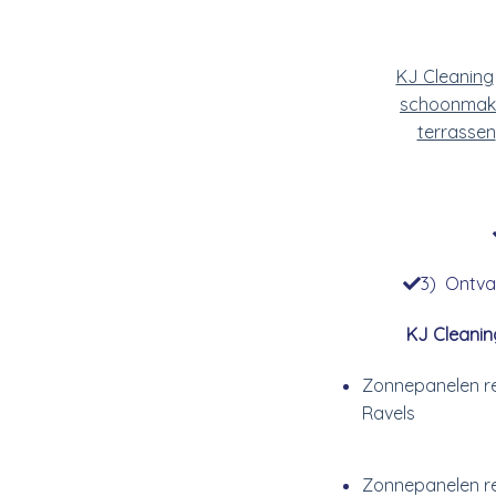
KJ Cleaning
schoonmak
terrassen
3) Ontvan
KJ Cleanin
Zonnepanelen re
Ravels
Zonnepanelen re