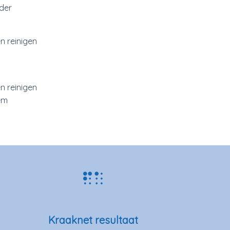
der
n reinigen
n reinigen
em
Kraaknet resultaat