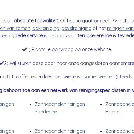
levert
absolute topwaliteit
. Of het nu gaat om een PV installat
en van ramen
,
dakreiniging
,
gevelreiniging
of het
reinigen van
, een
goede service
is de basis van
terugkererende & tevrede
1) Plaats je aanvraag op onze website.
2) Wij sturen deze door naar onze aangesloten aannemers
g tot 3 offertes en kies met wie je wil samenwerken (steeds vr
g behoort toe aan een netwerk van reinigingsspecialisten in 
inigen
Zonnepanelen reinigen
Zonnepanele
Poederlee
Hoeselt
inigen
Zonnepanelen reinigen
Zonnepanele