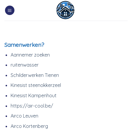
Skip
to
content
Samenwerken?
Aannemer zoeken
ruitenwasser
Schilderwerken Tienen
Kinesist steenokkerzeel
Kinesist Kampenhout
https://air-cool.be/
Airco Leuven
Airco Kortenberg