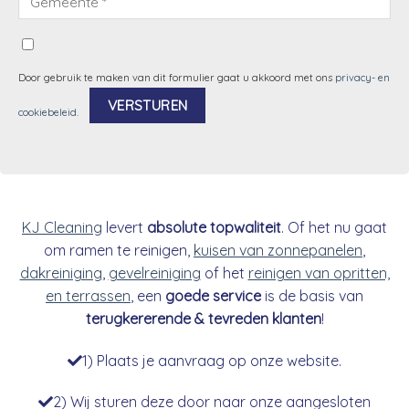
Door gebruik te maken van dit formulier gaat u akkoord met ons
privacy- en
cookiebeleid
.
Alternative:
KJ Cleaning
levert
absolute topwaliteit
. Of het nu gaat
om ramen te reinigen,
kuisen van zonnepanelen
,
dakreiniging
,
gevelreiniging
of het
reinigen van opritten,
en terrassen
, een
goede service
is de basis van
terugkererende & tevreden klanten
!
1) Plaats je aanvraag op onze website.
2) Wij sturen deze door naar onze aangesloten