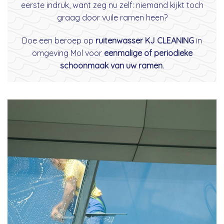
eerste indruk, want zeg nu zelf: niemand kijkt toch
graag door vuile ramen heen?
Doe een beroep op
ruitenwasser KJ CLEANING
in
omgeving Mol voor
eenmalige of periodieke
schoonmaak van uw ramen
.