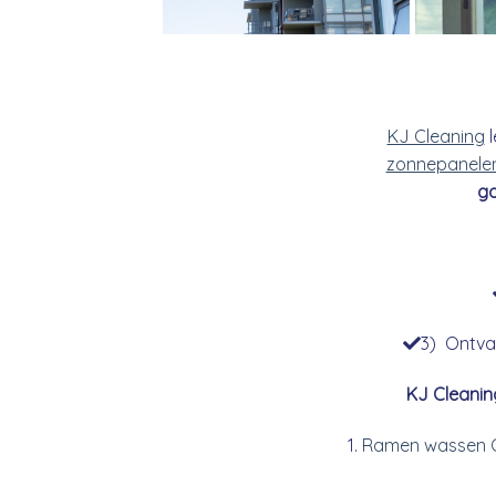
KJ Cleaning
l
zonnepanele
go
3) Ontvan
KJ Cleanin
Ramen wassen 