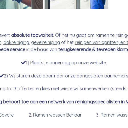
evert
absolute topwaliteit
. Of het nu gaat om ramen te reinig
n
,
dakreiniging
,
gevelreiniging
of het
reinigen van opritten, en
ede service
is de basis van
terugkererende & tevreden klant
1) Plaats je aanvraag op onze website.
2) Wij sturen deze door naar onze aangesloten aannemers
g tot 3 offertes en kies met wie je wil samenwerken (steeds vr
g behoort toe aan een netwerk van reinigingsspecialisten in 
Gavere
Ramen wassen Berlaar
Ramen wasse