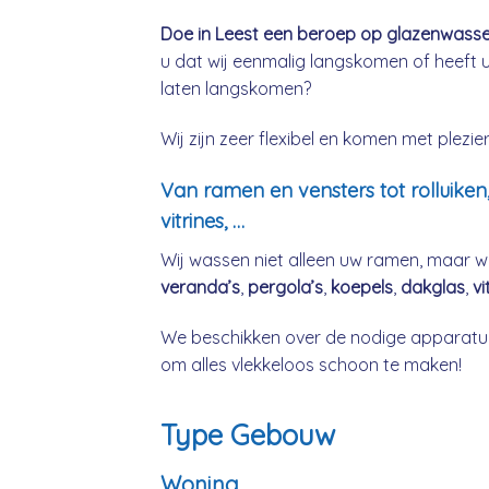
Doe in Leest een beroep op glazenwasser 
u dat wij eenmalig langskomen of heeft 
laten langskomen?
Wij zijn zeer flexibel en komen met plez
Van ramen en vensters tot rolluiken
vitrines, …
Wij wassen niet alleen uw ramen, maar w
veranda’s
,
pergola’s
,
koepels
,
dakglas
,
vi
We beschikken over de nodige apparatuu
om alles vlekkeloos schoon te maken!
Type Gebouw
Woning