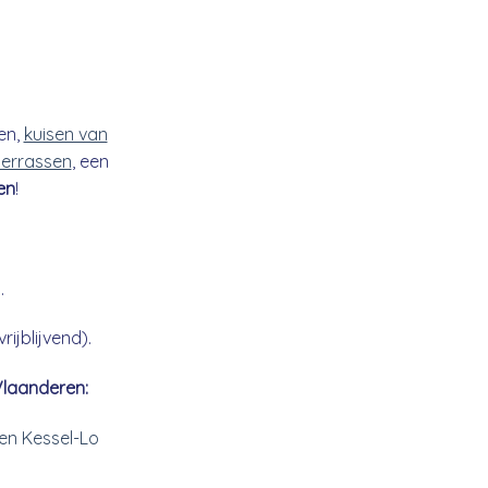
en,
kuisen van
 terrassen
, een
en
!
.
ijblijvend).
Vlaanderen:
n Kessel-Lo