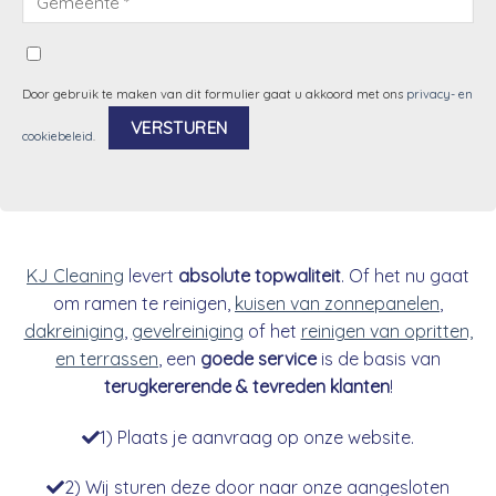
Door gebruik te maken van dit formulier gaat u akkoord met ons
privacy- en
cookiebeleid
.
Alternative:
KJ Cleaning
levert
absolute topwaliteit
. Of het nu gaat
om ramen te reinigen,
kuisen van zonnepanelen
,
dakreiniging
,
gevelreiniging
of het
reinigen van opritten,
en terrassen
, een
goede service
is de basis van
terugkererende & tevreden klanten
!
1) Plaats je aanvraag op onze website.
2) Wij sturen deze door naar onze aangesloten