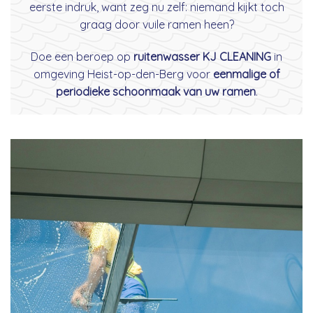
eerste indruk, want zeg nu zelf: niemand kijkt toch
graag door vuile ramen heen?
Doe een beroep op
ruitenwasser KJ CLEANING
in
omgeving Heist-op-den-Berg voor
eenmalige of
periodieke schoonmaak van uw ramen
.