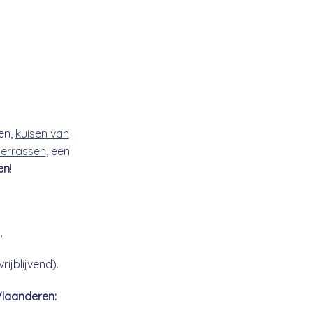
en,
kuisen van
 terrassen
, een
en
!
.
ijblijvend).
Vlaanderen: