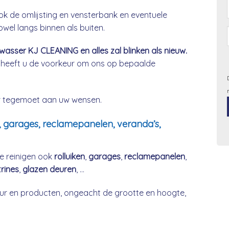
ok de omlijsting en vensterbank en eventuele
el langs binnen als buiten.
sser KJ CLEANING en alles zal blinken als nieuw.
 heeft u de voorkeur om ons op bepaalde
ier tegemoet aan uw wensen.
, garages, reclamepanelen, veranda’s,
e reinigen ook
rolluiken
,
garages
,
reclamepanelen
,
trines
,
glazen deuren
, …
r en producten, ongeacht de grootte en hoogte,