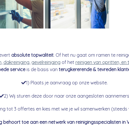
evert
absolute topwaliteit
. Of het nu gaat om ramen te reinig
n
,
dakreiniging
,
gevelreiniging
of het
reinigen van opritten, en
ede service
is de basis van
terugkererende & tevreden klant
1) Plaats je aanvraag op onze website.
2) Wij sturen deze door naar onze aangesloten aannemers
g tot 3 offertes en kies met wie je wil samenwerken (steeds vr
g behoort toe aan een netwerk van reinigingsspecialisten in 