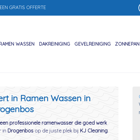
 EEN GRATIS OFFERTE
RAMEN WASSEN
DAKREINIGING
GEVELREINIGING
ZONNEPANE
ert in Ramen Wassen in
rogenbos
een professionele ramenwasser die goed werk
r in
Drogenbos
op de juiste plek bij
KJ Cleaning
.