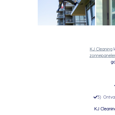
KJ Cleaning
l
zonnepanele
go
3) Ontvan
KJ Cleanin