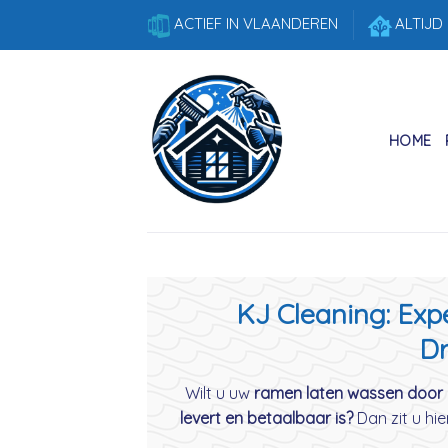
Skip
ACTIEF IN VLAANDEREN
ALTIJD
to
content
HOME
KJ Cleaning: Exp
D
Wilt u uw
ramen laten wassen door 
levert en betaalbaar is?
Dan zit u hie