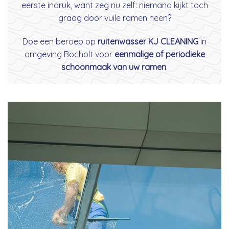
eerste indruk, want zeg nu zelf: niemand kijkt toch
graag door vuile ramen heen?
Doe een beroep op
ruitenwasser KJ CLEANING
in
omgeving Bocholt voor
eenmalige of periodieke
schoonmaak van uw ramen
.