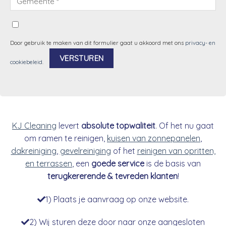
Door gebruik te maken van dit formulier gaat u akkoord met ons
privacy- en
cookiebeleid
.
Alternative:
KJ Cleaning
levert
absolute topwaliteit
. Of het nu gaat
om ramen te reinigen,
kuisen van zonnepanelen
,
dakreiniging
,
gevelreiniging
of het
reinigen van opritten,
en terrassen
, een
goede service
is de basis van
terugkererende & tevreden klanten
!
1) Plaats je aanvraag op onze website.
2) Wij sturen deze door naar onze aangesloten