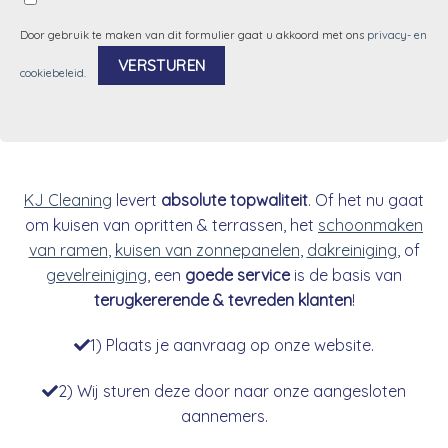
Door gebruik te maken van dit formulier gaat u akkoord met ons
privacy- en
cookiebeleid
.
Alternative:
KJ Cleaning
levert
absolute topwaliteit
. Of het nu gaat
om kuisen van opritten & terrassen, het
schoonmaken
van ramen
,
kuisen van zonnepanelen
,
dakreiniging
, of
gevelreiniging
, een
goede service
is de basis van
terugkererende & tevreden klanten
!
1) Plaats je aanvraag op onze website.
2) Wij sturen deze door naar onze aangesloten
aannemers.