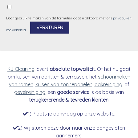
Door gebruik te maken van dit formulier gaat u akkoord met ons
privacy- en
cookiebeleid
.
Alternative:
KJ Cleaning
levert
absolute topwaliteit
. Of het nu gaat
om kuisen van opritten & terrassen, het
schoonmaken
van ramen
,
kuisen van zonnepanelen
,
dakreiniging
, of
gevelreiniging
, een
goede service
is de basis van
terugkererende & tevreden klanten
!
1) Plaats je aanvraag op onze website.
2) Wij sturen deze door naar onze aangesloten
aannemers.