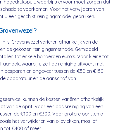
n hogedrukspuit, waarbij u ervoor moet zorgen dat
om schade te voorkomen. Voor het verwijderen van
t u een geschikt reinigingsmiddel gebruiken.
s-Gravenwezel?
 in ‘s-Gravenwezel variëren afhankelijk van de
l, en de gekozen reinigingsmethode. Gemiddeld
tallen tot enkele honderden euro’s. Voor kleine tot
 aanpak, waarbij u zelf de reiniging uitvoert met
en besparen en ongeveer tussen de €50 en €150
an de apparatuur en de aanschaf van
ingsservice, kunnen de kosten variëren afhankelijk
aat van de oprit. Voor een basisreiniging van een
tussen de €100 en €300. Voor grotere opritten of
, zoals het verwijderen van olievlekken, mos, of
n tot €400 of meer.