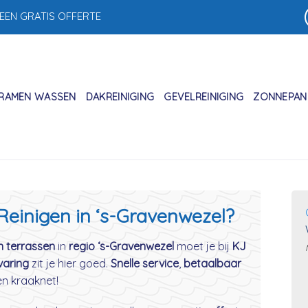
 EEN GRATIS OFFERTE
RAMEN WASSEN
DAKREINIGING
GEVELREINIGING
ZONNEPANE
 Reinigen in ‘s-Gravenwezel?
n terrassen
in
regio ‘s-Gravenwezel
moet je bij
KJ
varing
zit je hier goed.
Snelle service
,
betaalbaar
en kraaknet!