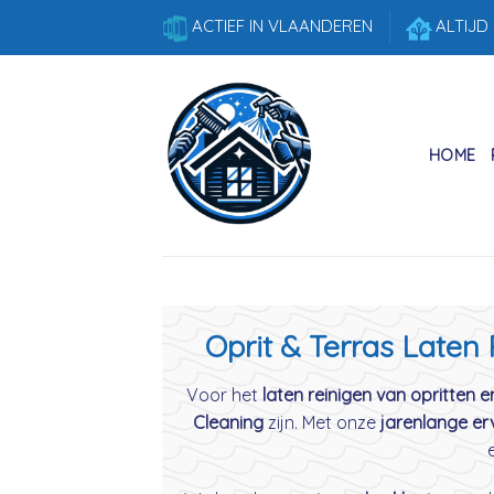
Skip
ACTIEF IN VLAANDEREN
ALTIJD
to
content
HOME
Oprit & Terras Laten
Voor het
laten reinigen van opritten e
Cleaning
zijn. Met onze
jarenlange er