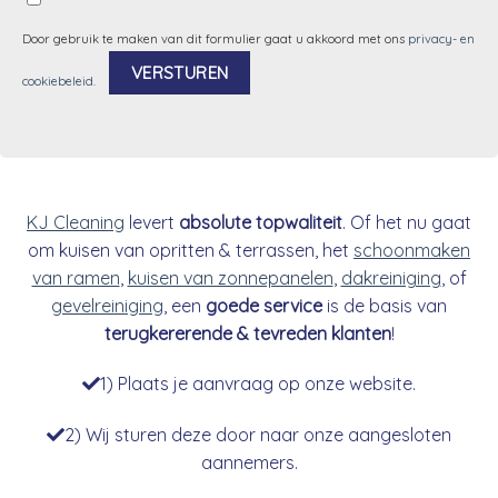
Door gebruik te maken van dit formulier gaat u akkoord met ons
privacy- en
cookiebeleid
.
Alternative:
KJ Cleaning
levert
absolute topwaliteit
. Of het nu gaat
om kuisen van opritten & terrassen, het
schoonmaken
van ramen
,
kuisen van zonnepanelen
,
dakreiniging
, of
gevelreiniging
, een
goede service
is de basis van
terugkererende & tevreden klanten
!
1) Plaats je aanvraag op onze website.
2) Wij sturen deze door naar onze aangesloten
aannemers.