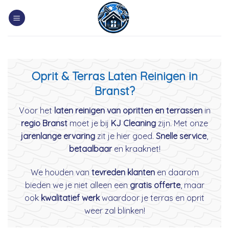
Skip
to
content
Oprit & Terras Laten Reinigen in
Branst?
Voor het
laten reinigen van opritten en terrassen
in
regio Branst
moet je bij
KJ Cleaning
zijn. Met onze
jarenlange ervaring
zit je hier goed.
Snelle service
,
betaalbaar
en kraaknet!
We houden van
tevreden klanten
en daarom
bieden we je niet alleen een
gratis offerte
, maar
ook
kwalitatief werk
waardoor je terras en oprit
weer zal blinken!