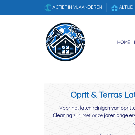
Skip
ACTIEF IN VLAANDEREN
ALTIJD
to
content
HOME
Oprit & Terras La
Voor het
laten reinigen van opritt
Cleaning
zijn. Met onze
jarenlange er