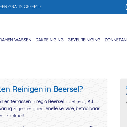
 EEN GRATIS OFFERTE
RAMEN WASSEN
DAKREINIGING
GEVELREINIGING
ZONNEPANE
ten Reinigen in Beersel?
en en terrassen
in
regio Beersel
moet je bij
KJ
varing
zit je hier goed.
Snelle service
,
betaalbaar
en kraaknet!