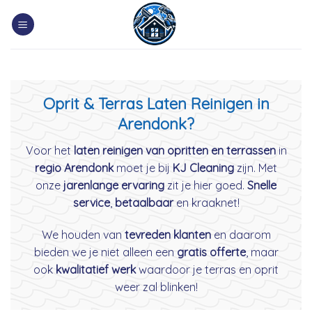
Skip
to
content
Oprit & Terras Laten Reinigen in
Arendonk?
Voor het
laten reinigen van opritten en terrassen
in
regio Arendonk
moet je bij
KJ Cleaning
zijn. Met
onze
jarenlange ervaring
zit je hier goed.
Snelle
service
,
betaalbaar
en kraaknet!
We houden van
tevreden klanten
en daarom
bieden we je niet alleen een
gratis offerte
, maar
ook
kwalitatief werk
waardoor je terras en oprit
weer zal blinken!