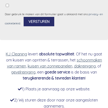
Door gebruik te maken van dit formulier gaat u akkoord met ons
privacy- en
cookiebeleid
.
Alternative:
KJ Cleaning
levert
absolute topwaliteit
. Of het nu gaat
om kuisen van opritten & terrassen, het
schoonmaken
van ramen
,
kuisen van zonnepanelen
,
dakreiniging
, of
gevelreiniging
, een
goede service
is de basis van
terugkererende & tevreden klanten
!
1) Plaats je aanvraag op onze website.
2) Wij sturen deze door naar onze aangesloten
aannemers.