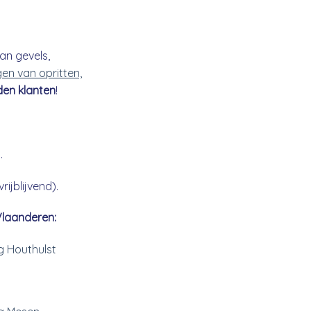
an gevels,
gen van opritten,
den klanten
!
.
ijblijvend).
Vlaanderen:
ng Houthulst