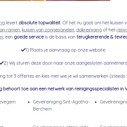
ing
levert
absolute topwaliteit
. Of het nu gaat om het kuisen v
an ramen
,
kuisen van zonnepanelen
,
dakreiniging
of het
reini
en
, een
goede service
is de basis van
terugkererende & tevre
1) Plaats je aanvraag op onze website.
2) Wij sturen deze door naar onze aangesloten aannemers
g tot 3 offertes en kies met wie je wil samenwerken (steeds vr
g behoort toe aan een netwerk van reinigingsspecialisten in 
Lievegem
Gevelreiniging Sint-Agatha-
Gevelreinigi
Berchem