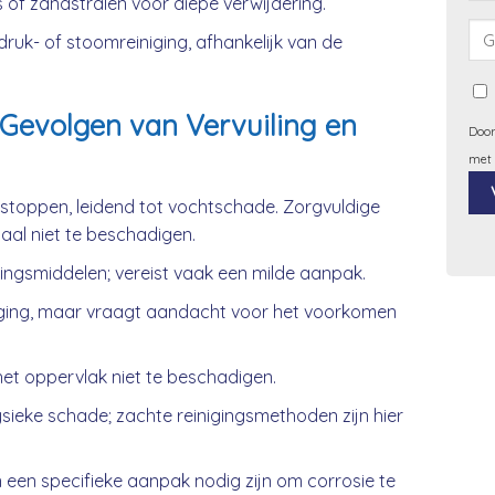
 of zandstralen voor diepe verwijdering.
uk- of stoomreiniging, afhankelijk van de
Gevolgen van Vervuiling en
Door
met
rstoppen, leidend tot vochtschade. Zorgvuldige
iaal niet te beschadigen.
Alt
gingsmiddelen; vereist vaak een milde aanpak.
ging, maar vraagt aandacht voor het voorkomen
et oppervlak niet te beschadigen.
ieke schade; zachte reinigingsmethoden zijn hier
 een specifieke aanpak nodig zijn om corrosie te