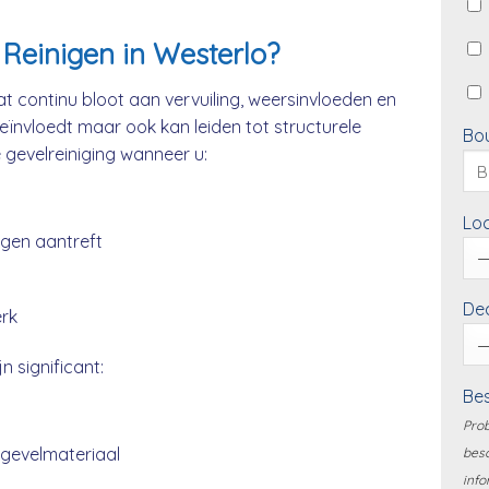
Reinigen in Westerlo?
t continu bloot aan vervuiling, weersinvloeden en
beïnvloedt maar ook kan leiden tot structurele
Bo
e gevelreiniging wanneer u:
Loc
ngen aantreft
Dea
erk
n significant:
Bes
Prob
 gevelmateriaal
besc
info