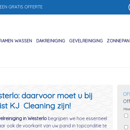
 EEN GRATIS OFFERTE
RAMEN WASSEN
DAKREINIGING
GEVELREINIGING
ZONNEPANE
terlo: daarvoor moet u bij
OF
Off
ist KJ Cleaning zijn!
Meer
elreiniging in Westerlo
begrijpen we hoe essentieel
aar ook de voorkant van uw pand in topconditie te