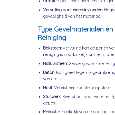
Graffiti:
Specifieke chemische reinigers
Vervuiling door weersinvloeden:
Hogedr
gevoeligheid van het materiaal.
Type Gevelmaterialen en 
Reiniging
Baksteen:
Vervuiling kan de poriën ve
reiniging is noodzakelijk om het mater
Natuursteen:
Gevoelig voor zure reini
Beton:
Kan goed tegen hogedrukreini
van erosie.
Hout:
Vereist een zachte aanpak om h
Stucwerk:
Kwetsbaar voor water en fys
gepast.
Metaal:
Afhankelijk van de coating kan