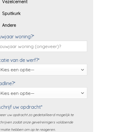
Vezelcement
Spuitkurk
Andere
uwjaar woning?*
atie van de werf?*
dline?*
chrijf uw opdracht*
eer uw opdracht zo gedetailleerd mogelijk te
hrijven zodat onze gevelreinigers voldoende
rmatie hebben om op te reageren.