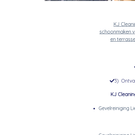
KJ Clean
schoonmaken v
en terrass
3) Ontvan
KJ Cleanin
Gevelreiniging 