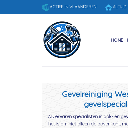
Skip
ACTIEF IN VLAANDEREN
ALTIJD
to
content
HOME
Gevelreiniging Wes
gevelspecial
Als
ervaren specialisten in dak- en gev
het is om niet alleen de bovenkant, m