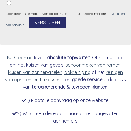
Door gebruik te maken van dit formulier gaat u akkoord met ons
privacy- en
cookiebeleid
.
Alternative:
KJ Cleaning
levert
absolute topwaliteit
. Of het nu gaat
om het kuisen van gevels,
schoonmaken van ramen
,
kuisen van zonnepanelen
,
dakreiniging
of het
reinigen
van opritten, en terrassen
, een
goede service
is de basis
van
terugkererende & tevreden klanten
!
1) Plaats je aanvraag op onze website.
2) Wij sturen deze door naar onze aangesloten
aannemers.