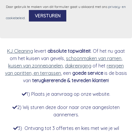
Door gebruik te maken van dit formulier gaat u akkoord met ons
privacy- en
cookiebeleid
.
Alternative:
KJ Cleaning
levert
absolute topwaliteit
. Of het nu gaat
om het kuisen van gevels,
schoonmaken van ramen
,
kuisen van zonnepanelen
,
dakreiniging
of het
reinigen
van opritten, en terrassen
, een
goede service
is de basis
van
terugkererende & tevreden klanten
!
1) Plaats je aanvraag op onze website.
2) Wij sturen deze door naar onze aangesloten
aannemers.
3) Ontvang tot 3 offertes en kies met wie je wil