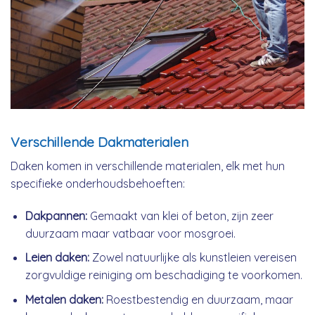
Verschillende Dakmaterialen
Daken komen in verschillende materialen, elk met hun
specifieke onderhoudsbehoeften:
Dakpannen:
Gemaakt van klei of beton, zijn zeer
duurzaam maar vatbaar voor mosgroei.
Leien daken:
Zowel natuurlijke als kunstleien vereisen
zorgvuldige reiniging om beschadiging te voorkomen.
Metalen daken:
Roestbestendig en duurzaam, maar