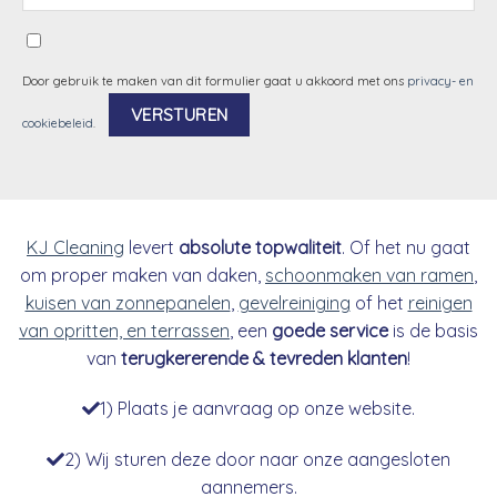
Door gebruik te maken van dit formulier gaat u akkoord met ons
privacy- en
cookiebeleid
.
Alternative:
KJ Cleaning
levert
absolute topwaliteit
. Of het nu gaat
om proper maken van daken,
schoonmaken van ramen
,
kuisen van zonnepanelen
,
gevelreiniging
of het
reinigen
van opritten, en terrassen
, een
goede service
is de basis
van
terugkererende & tevreden klanten
!
1) Plaats je aanvraag op onze website.
2) Wij sturen deze door naar onze aangesloten
aannemers.