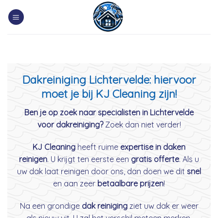
Skip
to
content
Dakreiniging Lichtervelde: hiervoor
moet je bij KJ Cleaning zijn!
Ben je op zoek naar specialisten in Lichtervelde
voor dakreiniging?
Zoek dan niet verder!
KJ Cleaning
heeft ruime
expertise in daken
reinigen
. U krijgt ten eerste een
gratis offerte
. Als u
uw dak laat reinigen door ons, dan doen we dit
snel
en aan zeer
betaalbare prijzen
!
Na een grondige
dak reiniging
ziet uw dak er weer
als nieuw uit. U zal het verschil meteen merken.