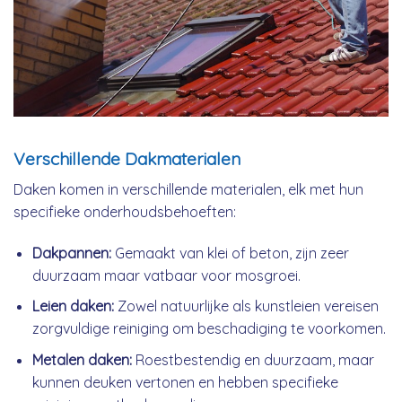
Verschillende Dakmaterialen
Daken komen in verschillende materialen, elk met hun
specifieke onderhoudsbehoeften:
Dakpannen:
Gemaakt van klei of beton, zijn zeer
duurzaam maar vatbaar voor mosgroei.
Leien daken:
Zowel natuurlijke als kunstleien vereisen
zorgvuldige reiniging om beschadiging te voorkomen.
Metalen daken:
Roestbestendig en duurzaam, maar
kunnen deuken vertonen en hebben specifieke