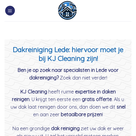
Skip
to
content
Dakreiniging Lede: hiervoor moet je
bij KJ Cleaning zijn!
Ben je op zoek naar specialisten in Lede voor
dakreiniging?
Zoek dan niet verder!
KJ Cleaning
heeft ruime
expertise in daken
reinigen
. U krijgt ten eerste een
gratis offerte
. Als u
uw dak laat reinigen door ons, dan doen we dit
snel
en aan zeer
betaalbare prijzen
!
Na een grondige
dak reiniging
ziet uw dak er weer
als nieuw uit. U zal het verschil meteen merken.