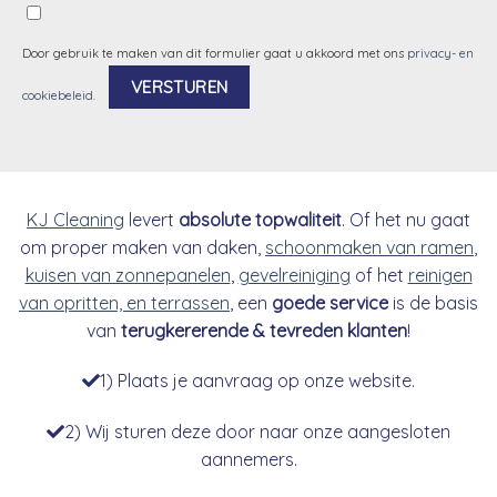
Door gebruik te maken van dit formulier gaat u akkoord met ons
privacy- en
cookiebeleid
.
Alternative:
KJ Cleaning
levert
absolute topwaliteit
. Of het nu gaat
om proper maken van daken,
schoonmaken van ramen
,
kuisen van zonnepanelen
,
gevelreiniging
of het
reinigen
van opritten, en terrassen
, een
goede service
is de basis
van
terugkererende & tevreden klanten
!
1) Plaats je aanvraag op onze website.
2) Wij sturen deze door naar onze aangesloten
aannemers.