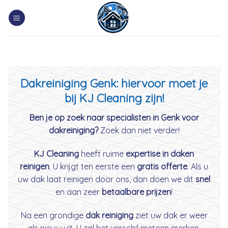
Skip
to
content
Dakreiniging Genk: hiervoor moet je
bij KJ Cleaning zijn!
Ben je op zoek naar specialisten in Genk voor
dakreiniging?
Zoek dan niet verder!
KJ Cleaning
heeft ruime
expertise in daken
reinigen
. U krijgt ten eerste een
gratis offerte
. Als u
uw dak laat reinigen door ons, dan doen we dit
snel
en aan zeer
betaalbare prijzen
!
Na een grondige
dak reiniging
ziet uw dak er weer
als nieuw uit. U zal het verschil meteen merken.