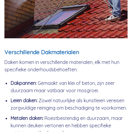
Verschillende Dakmaterialen
Daken komen in verschillende materialen, elk met hun
specifieke onderhoudsbehoeften:
Dakpannen:
Gemaakt van klei of beton, zijn zeer
duurzaam maar vatbaar voor mosgroei.
Leien daken:
Zowel natuurlijke als kunstleien vereisen
zorgvuldige reiniging om beschadiging te voorkomen.
Metalen daken:
Roestbestendig en duurzaam, maar
kunnen deuken vertonen en hebben specifieke