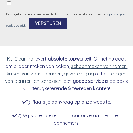
Door gebruik te maken van dit formulier gaat u akkoord met ons
privacy- en
cookiebeleid
.
Alternative:
KJ Cleaning
levert
absolute topwaliteit
. Of het nu gaat
om proper maken van daken,
schoonmaken van ramen
,
kuisen van zonnepanelen
,
gevelreiniging
of het
reinigen
van opritten, en terrassen
, een
goede service
is de basis
van
terugkererende & tevreden klanten
!
1) Plaats je aanvraag op onze website.
2) Wij sturen deze door naar onze aangesloten
aannemers.